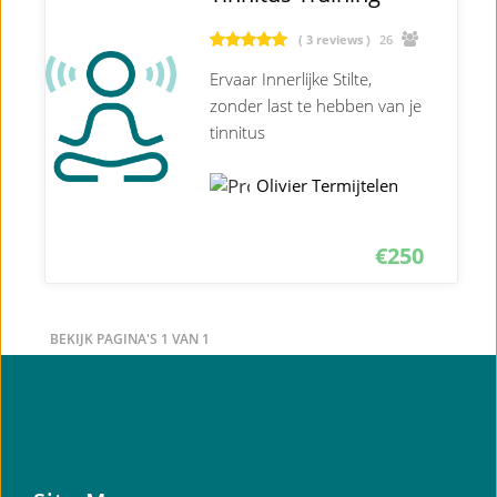
( 3 reviews )
26
Ervaar Innerlijke Stilte,
zonder last te hebben van je
tinnitus
Olivier Termijtelen
€
250
BEKIJK PAGINA'S 1 VAN 1