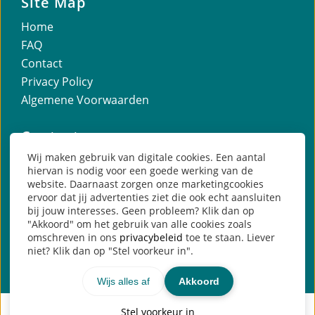
Site Map
Home
FAQ
Contact
Privacy Policy
Algemene Voorwaarden
Contact
Wij maken gebruik van digitale cookies. Een aantal
Olivier Termijtelen
hiervan is nodig voor een goede werking van de
Nieuwe Gracht 37
website. Daarnaast zorgen onze marketingcookies
ervoor dat jij advertenties ziet die ook echt aansluiten
2011 NC Haarlem
bij jouw interesses. Geen probleem? Klik dan op
"Akkoord" om het gebruik van alle cookies zoals
Contact?
Klik hier
omschreven in ons
privacybeleid
toe te staan. Liever
niet? Klik dan op "Stel voorkeur in".
Wijs alles af
Akkoord
Stel voorkeur in